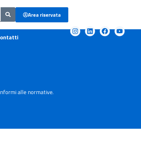
Area riservata
ontatti
onformi alle normative.