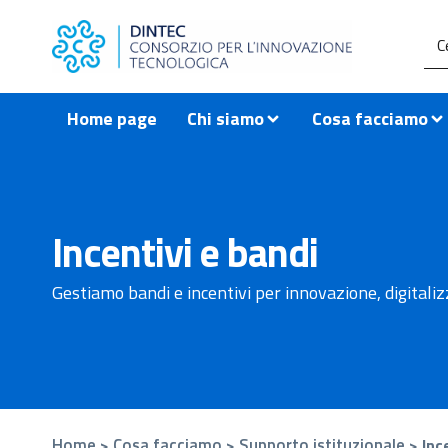
contenuto
Home page
Chi siamo
Cosa facciamo
Incentivi e bandi
Gestiamo bandi e incentivi per innovazione, digitaliz
Home
Cosa facciamo
Supporto istituzionale
>
>
>
Inc