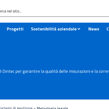
Progetti
Sostenibilità aziendale
News
C
di Dintec per garantire la qualità delle misurazioni e la corr
istemi di gestione
>
Metrologia legale