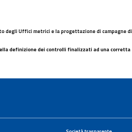
o degli Uffici metrici e la progettazione di campagne di
la definizione dei controlli finalizzati ad una corretta
Società trasparente