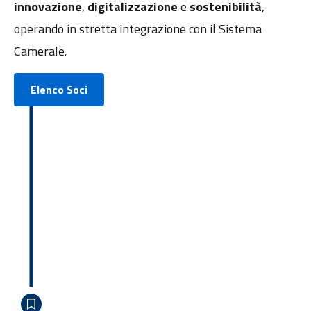
innovazione
,
digitalizzazione
e
sostenibilità
,
operando in stretta integrazione con il Sistema
Camerale.
Elenco Soci
1994
La nascita del Consorzio
Fin dalla sua nascita DINTEC opera nella
normativa tecnica
e nella
certificazione
di prodotto e processo, sostenendo la
qualificazione di imprese e PA.